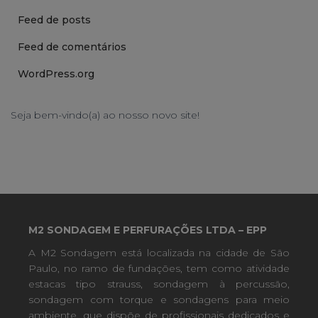
Feed de posts
Feed de comentários
WordPress.org
Seja bem-vindo(a) ao nosso novo site!
M2 SONDAGEM E PERFURAÇÕES LTDA – EPP
A M2 Sondagem está localizada na cidade de São
Paulo, no ramo de fundações, tem como atividade
estacas tipo strauss, sondagem à percussão,
sondagem com torque e sondagens para meio
ambiente, que dispõe de profissionais dedicados e