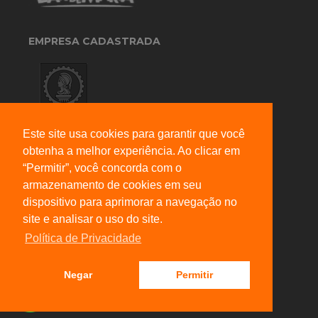
EMPRESA CADASTRADA
Este site usa cookies para garantir que você
obtenha a melhor experiência. Ao clicar em
FALE CONOSCO
“Permitir”, você concorda com o
armazenamento de cookies em seu
Telefone: (11) 2553.3160
dispositivo para aprimorar a navegação no
Whatsapp: (11) 94763.5711
site e analisar o uso do site.
comercial@m2sondagem.com.br
Política de Privacidade
R. Aranatuba, 95 - Jardim Soares, São Paulo - SP,
08460-120
Negar
Permitir