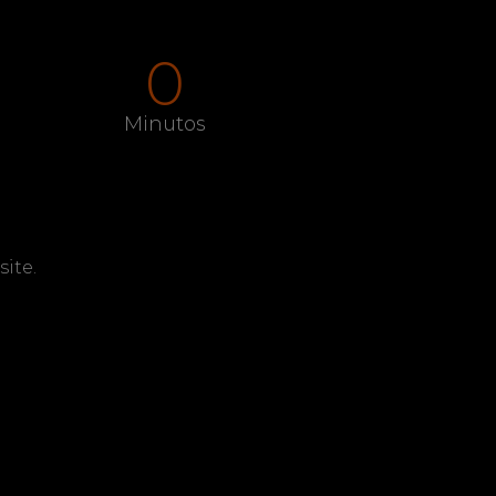
0
Minutos
ite.